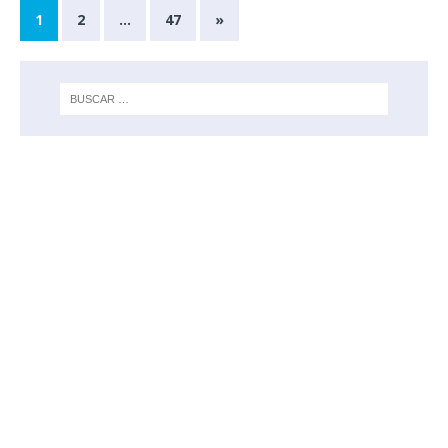
1
2
…
47
»