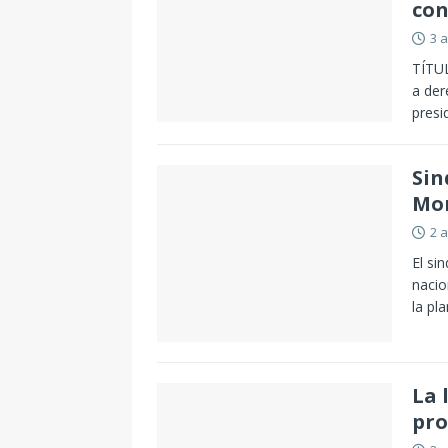
con
3 
TÍTUL
a der
presi
Sin
Mon
2 
El si
nacio
la pl
La 
pro