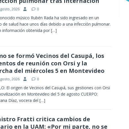
ección pulmonar tras internación
agosto, 2026
0
conocido músico Rubén Rada ha sido ingresado en un
o de salud hace unos días debido a una infección pulmonar.
 información obtenida por
[…]
o se formó Vecinos del Casupá, los
entos de reunión con Orsi y la
cha del miércoles 5 en Montevideo
agosto, 2026
0
O: El origen de Vecinos del Casupá, sus gestiones con Orsi
movilización en Montevideo del 5 de agosto CUERPO:
vana Díaz, vocera del
[…]
istro Fratti critica cambios de
ario en la UAM: «Por mi parte, no se