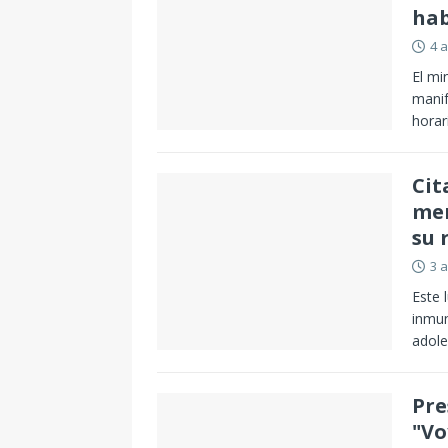
hab
4 
El mi
manif
horar
Cit
men
su 
3 
Este 
inmun
adole
Pre
"Vo