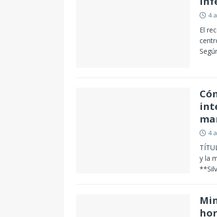
inf
4 
El re
centr
Según
Cóm
int
mar
4 
TÍTUL
y la 
**Sil
Min
hor