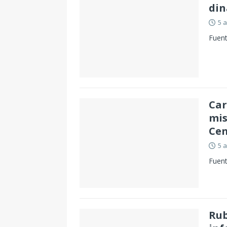
di
5 
Fuent
Car
mis
Cen
5 
Fuent
Rub