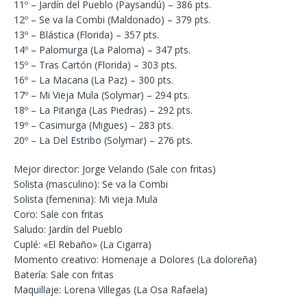
11º – Jardín del Pueblo (Paysandú) – 386 pts.
12º – Se va la Combi (Maldonado) – 379 pts.
13º – Blástica (Florida) – 357 pts.
14º – Palomurga (La Paloma) – 347 pts.
15º – Tras Cartón (Florida) – 303 pts.
16º – La Macana (La Paz) – 300 pts.
17º – Mi Vieja Mula (Solymar) – 294 pts.
18º – La Pitanga (Las Piedras) – 292 pts.
19º – Casimurga (Migues) – 283 pts.
20º – La Del Estribo (Solymar) – 276 pts.
Mejor director: Jorge Velando (Sale con fritas)
Solista (masculino): Se va la Combi
Solista (femenina): Mi vieja Mula
Coro: Sale con fritas
Saludo: Jardín del Pueblo
Cuplé: «El Rebaño» (La Cigarra)
Momento creativo: Homenaje a Dolores (La doloreña)
Batería: Sale con fritas
Maquillaje: Lorena Villegas (La Osa Rafaela)