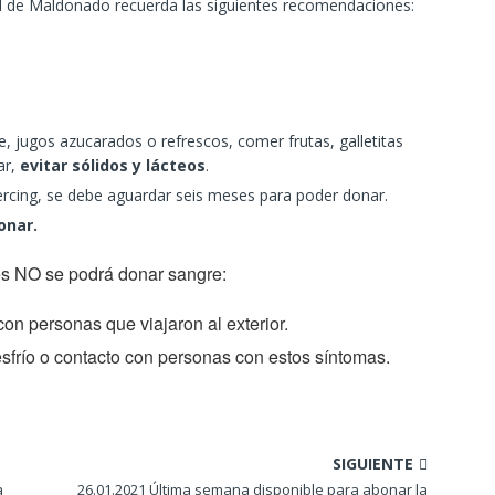
al de Maldonado recuerda las siguientes recomendaciones:
, jugos azucarados o refrescos, comer frutas, galletitas
r,
evitar sólidos y lácteos
.
iercing, se debe aguardar seis meses para poder donar.
onar.
es NO se podrá donar sangre:
con personas que viajaron al exterior.
resfrío o contacto con personas con estos síntomas.
SIGUIENTE
a
26.01.2021 Última semana disponible para abonar la