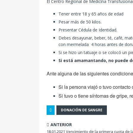
El Centro Regional de Medicina Transfusion
Tener entre 18 y 65 años de edad
Pesar más de 50 kilos.
Presentar Cédula de Identidad.
Debes desayunar, beber, té, café, mate
con mermelada 4 horas antes de dona
Si se hizo un tatuaje o se colocó un p
Si está amamantando, no puede d
Ante alguna de las siguientes condicion
Si la persona viajó o tuvo contacto 
Si tuvo o tiene síntomas de gripe, 
DONACIÓN DE SANGRE
ANTERIOR
18.01.2021 Vencimiento de la primera cuota de l