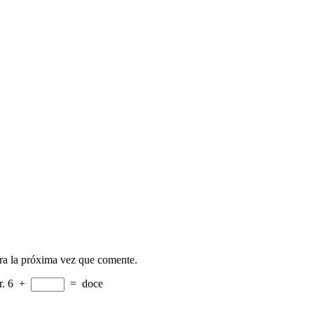
ra la próxima vez que comente.
r.
6
+
=
doce