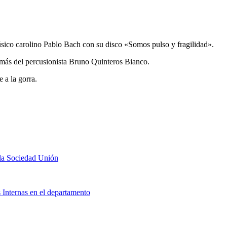
úsico carolino Pablo Bach con su disco «Somos pulso y fragilidad».
emás del percusionista Bruno Quinteros Bianco.
 a la gorra.
 la Sociedad Unión
 Internas en el departamento