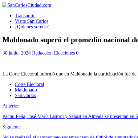
Transporte
Visite San Carlos
¿Quienes somos?
Maldonado superó el promedio nacional de
30 junio, 2024
Redaccion
Elecciones
0
La Corte Electoral informó que en Maldonado la participación fue de 
Corte Electoral
Maldonado
San Carlos
Anterior
Pachu Peña, José María Listorti y Sebastián Almada se presentan en 
Siguiente
No se realizará el campeonato sudamericano de fútbol de amputados