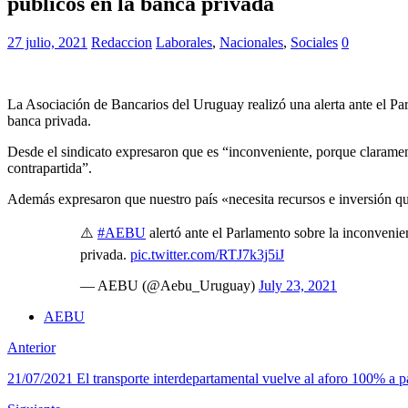
públicos en la banca privada
27 julio, 2021
Redaccion
Laborales
,
Nacionales
,
Sociales
0
La Asociación de Bancarios del Uruguay realizó una alerta ante el Par
banca privada.
Desde el sindicato expresaron que es “inconveniente, porque clarament
contrapartida”.
Además expresaron que nuestro país «necesita recursos e inversión q
⚠️
#AEBU
alertó ante el Parlamento sobre la inconvenie
privada.
pic.twitter.com/RTJ7k3j5iJ
— AEBU (@Aebu_Uruguay)
July 23, 2021
AEBU
Anterior
21/07/2021 El transporte interdepartamental vuelve al aforo 100% a pa