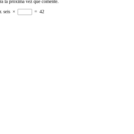
ra la próxima vez que comente.
r.
seis
×
=
42